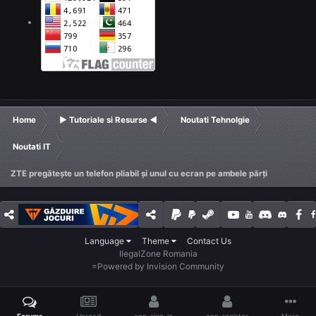
Home
► Tutoriale si Resurse ◄
Noutati Tehnolgie
Noutati IT
ZTE pregătește un telefon pliabil și unul cu ecran pe ambele părți
Language
Theme
Contact Us
IlegalZone Romania
=
Powered by Invision Community