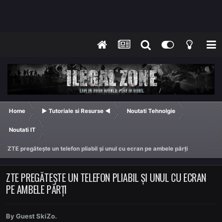
Home
► Tutoriale si Resurse ◄
Noutati Tehnolgie
Noutati IT
ZTE pregătește un telefon pliabil și unul cu ecran pe ambele părți
ZTE PREGĂTEȘTE UN TELEFON PLIABIL ȘI UNUL CU ECRAN
PE AMBELE PĂRȚI
By Guest SkiZo.