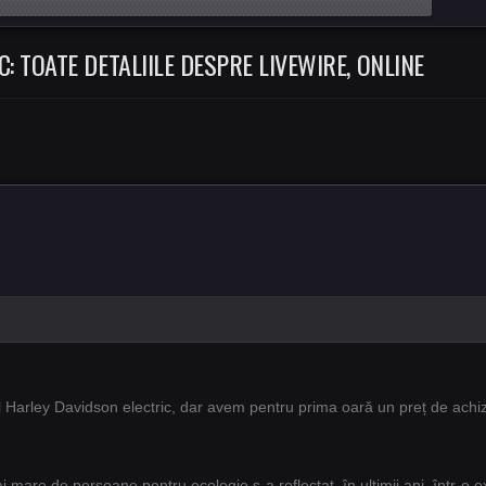
 TOATE DETALIILE DESPRE LIVEWIRE, ONLINE
Harley Davidson electric, dar avem pentru prima oară un preț de achiziție
 mare de persoane pentru ecologie s-a reflectat, în ultimii ani, într-o e