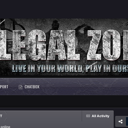
PORT
CHATBOX
IT
All Activity
 online