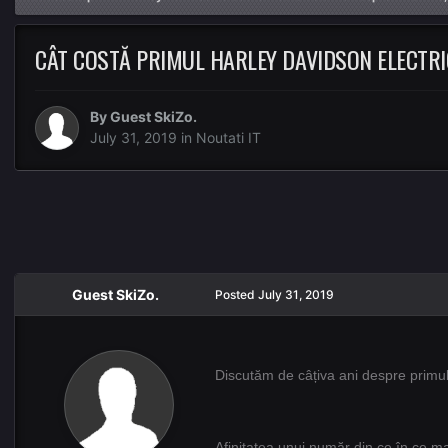
CÂT COSTĂ PRIMUL HARLEY DAVIDSON ELECTRIC:
By Guest SkiZo.
July 31, 2019
in
Noutati IT
Guest SkiZo.
Posted
July 31, 2019
Discutăm de câțiva ani despre primul 
Afinitatea unui număr din ce în ce mai