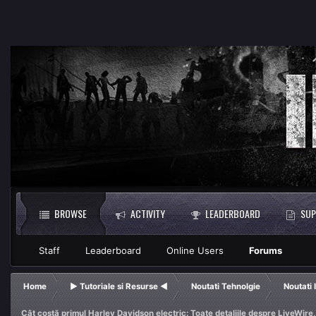
BROWSE
ACTIVITY
LEADERBOARD
SUP
Staff
Leaderboard
Online Users
Forums
Home
► Tutoriale si Resurse ◄
Noutati Tehnolgie
Noutati 
Cât costă primul Harley Davidson electric: Toate detaliile despre LiveWire,