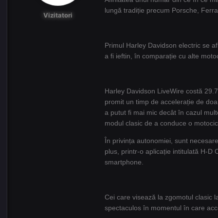
lungă tradiție precum Porsche, Ferrar
Vizitatori
Primul Harley Davidson electric se af
a fi ieftin, în comparație cu alte mot
Harley Davidson LiveWire costă 29.799 
promit un timp de accelerație de doa
a putut fi mai mic decât în cazul mult
modul clasic de a conduce o motocic
În privința autonomiei, sunt necesare 
plus, printr-o aplicație intitulată H-D
smartphone.
Cei care visează la zgomotul clasic 
spectaculos în momentul în care accele