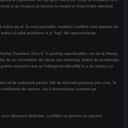
rat și au început să lucreze la mașini și motociclete electrice.
une mâna pe el. În mod previzibil, modelul LiveWire este departe de
r trebui să aibă probleme în a ”fugi” din reprezentanțe.
arley Davidson Zero S. În privința specificațiilor, cei de la Harely
rba de un schimbător de viteze sau ambreiaj, timpul de accelerație
printre amatorii care au întâmpinat dificultăți în a se obișnui cu
bui să fie suficientă pentru 180 de kilometri parcurși prin oraș. În
 notificările de service, vor fi sincronizate constant pe
iul unor difuzoare dedicate, LiveWire va genera un zgomot