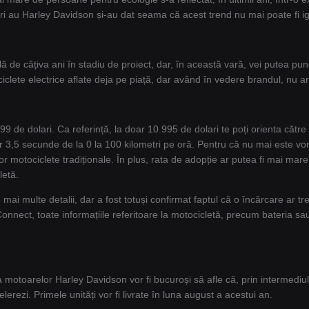
i au Harley Davidson și-au dat seama că acest trend nu mai poate fi igno
lă de câțiva ani în stadiu de proiect, dar, în această vară, vei putea p
ociclete electrice aflate deja pe piață, dar având în vedere brandul, nu a
de dolari. Ca referință, la doar 10.995 de dolari te poți orienta către H
r 3,5 secunde de la 0 la 100 kilometri pe oră. Pentru că nu mai este vo
or motociclete tradiționale. În plus, rata de adopție ar putea fi mai mare 
letă.
mai multe detalii, dar a fost totuși confirmat faptul că o încărcare ar tre
 Connect, toate informațiile referitoare la motocicletă, precum bateria sau
la motoarelor Harley Davidson vor fi bucuroși să afle că, prin intermed
rezi. Primele unități vor fi livrate în luna august a acestui an.