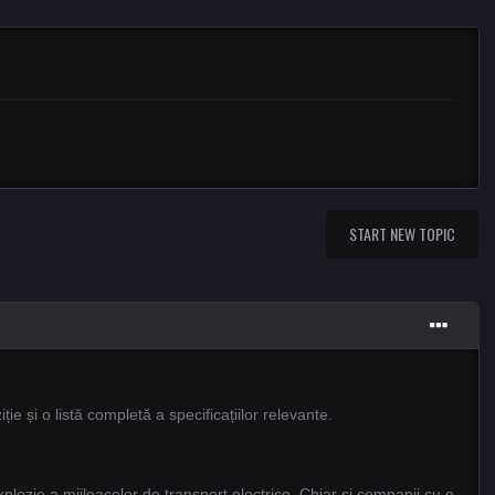
START NEW TOPIC
 și o listă completă a specificațiilor relevante.
xplozie a mijloacelor de transport electrice. Chiar și companii cu o