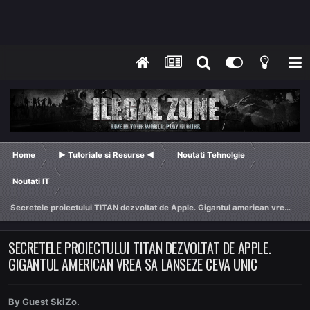
Home
► Tutoriale si Resurse ◄
Noutati Tehnolgie
Noutati IT
Secretele proiectului TITAN dezvoltat de Apple. Gigantul american vrea sa lanseze ceva unic
SECRETELE PROIECTULUI TITAN DEZVOLTAT DE APPLE.
GIGANTUL AMERICAN VREA SA LANSEZE CEVA UNIC
By Guest SkiZo.