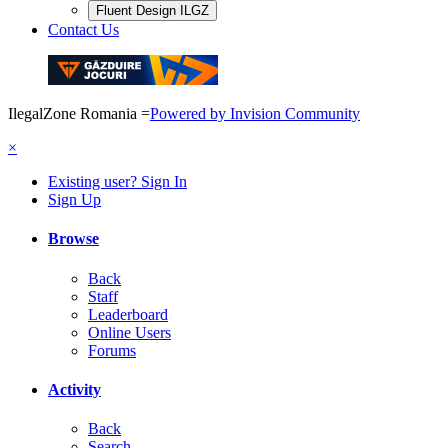
Fluent Design ILGZ
Contact Us
IlegalZone Romania
=
Powered by Invision Community
×
Existing user? Sign In
Sign Up
Browse
Back
Staff
Leaderboard
Online Users
Forums
Activity
Back
Search