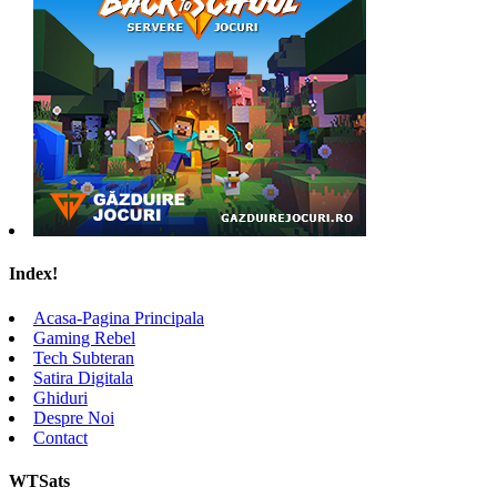
Index!
Acasa-Pagina Principala
Gaming Rebel
Tech Subteran
Satira Digitala
Ghiduri
Despre Noi
Contact
WTSats