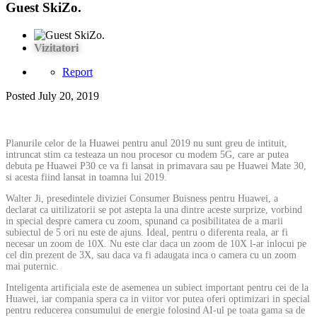
Guest SkiZo.
Vizitatori
Report
Posted
July 20, 2019
Planurile celor de la Huawei pentru anul 2019 nu sunt greu de intituit,
intruncat stim ca testeaza un nou procesor cu modem 5G, care ar putea
debuta pe Huawei P30 ce va fi lansat in primavara sau pe Huawei Mate 30,
si acesta fiind lansat in toamna lui 2019.
Walter Ji, presedintele diviziei Consumer Buisness pentru Huawei, a
declarat ca uitilizatorii se pot astepta la una dintre aceste surprize, vorbind
in special despre camera cu zoom, spunand ca posibilitatea de a marii
subiectul de 5 ori nu este de ajuns. Ideal, pentru o diferenta reala, ar fi
necesar un zoom de 10X. Nu este clar daca un zoom de 10X l-ar inlocui pe
cel din prezent de 3X, sau daca va fi adaugata inca o camera cu un zoom
mai puternic.
Inteligenta artificiala este de asemenea un subiect important pentru cei de la
Huawei, iar compania spera ca in viitor vor putea oferi optimizari in special
pentru reducerea consumului de energie folosind AI-ul pe toata gama sa de