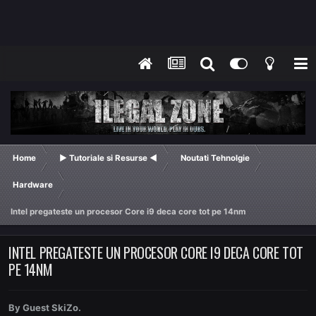
Home
► Tutoriale si Resurse ◄
Noutati Tehnolgie
Hardware
Intel pregateste un procesor Core i9 deca core tot pe 14nm
INTEL PREGATESTE UN PROCESOR CORE I9 DECA CORE TOT
PE 14NM
By Guest SkiZo.