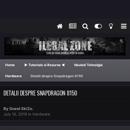
Home
► Tutoriale si Resurse ◄
Noutati Tehnolgie
Hardware
Detalii despre Snapdragon 8150
DETALII DESPRE SNAPDRAGON 8150
By Guest SkiZo.
July 16, 2019
in
Hardware