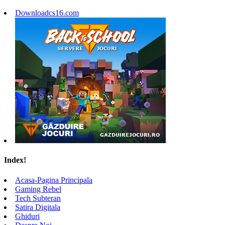
Downloadcs16.com
Index!
Acasa-Pagina Principala
Gaming Rebel
Tech Subteran
Satira Digitala
Ghiduri