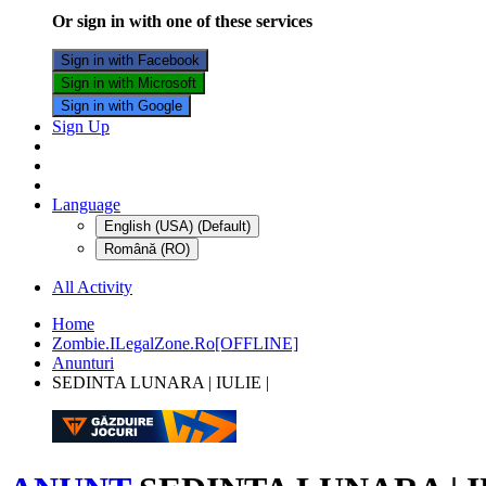
Or sign in with one of these services
Sign in with Facebook
Sign in with Microsoft
Sign in with Google
Sign Up
Language
English (USA) (Default)
Română (RO)
All Activity
Home
Zombie.ILegalZone.Ro[OFFLINE]
Anunturi
SEDINTA LUNARA | IULIE |