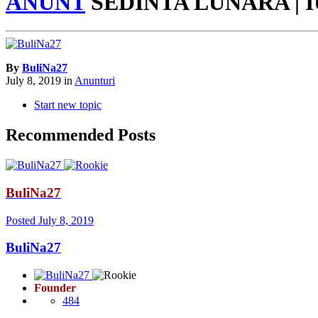
ANUNT
SEDINTA LUNARA | I
By
BuliNa27
July 8, 2019
in
Anunturi
Start new topic
Recommended Posts
BuliNa27
Posted
July 8, 2019
BuliNa27
Founder
484