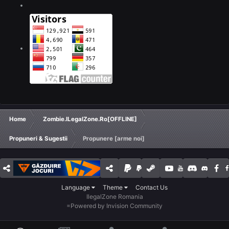
Home
Zombie.ILegalZone.Ro[OFFLINE]
Propuneri & Sugestii
Propunere [arme noi]
Language
Theme
Contact Us
IlegalZone Romania
=
Powered by Invision Community