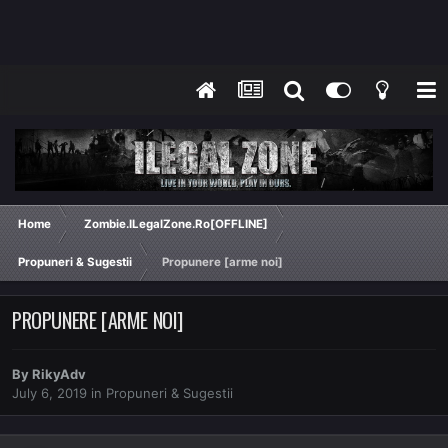
Home
Zombie.ILegalZone.Ro[OFFLINE]
Propuneri & Sugestii
Propunere [arme noi]
PROPUNERE [ARME NOI]
By
RikyAdv
July 6, 2019
in
Propuneri & Sugestii