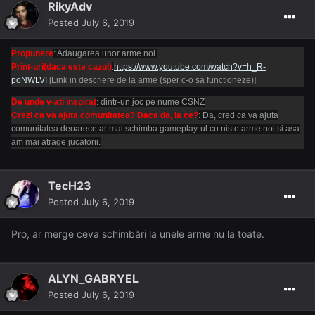
RikyAdv
Posted
July 6, 2019
Propunere
: Adaugarea unor arme noi
Print-uri(daca este cazul)
:
https://www.youtube.com/watch?v=h_R-
poNWLVI
[Link in descriere de la arme (sper c-o sa functioneze)]
De unde v-ati inspirat
: dintr-un joc pe nume CSNZ
Crezi ca va ajuta comunitatea? Daca da, la ce?
: Da, cred ca va ajuta
comunitatea deoarece ar mai schimba gameplay-ul cu niste arme noi si asa
am mai atrage jucatorii.
TecH23
Posted
July 6, 2019
Pro, ar merge ceva schimbări la unele arme nu la toate.
ALYN_GABRYEL
Posted
July 6, 2019