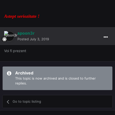
Astept seriozitate !
spoon3r
Posted
July 3, 2019
Voi fi prezent
Archived
This topic is now archived and is closed to further
replies.
Go to topic listing