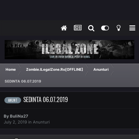
Home
Zombie.ILegalZone.Ro[OFFLINE]
Anunturi
SEDINTA 06.07.2019
SEDINTA 06.07.2019
ANUNT
By
BuliNa27
July 2, 2019
in
Anunturi