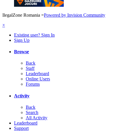
IlegalZone Romania
=
Powered by Invision Community
×
Existing user? Sign In
Sign Up
Browse
Back
Staff
Leaderboard
Online Users
Forums
Activity
Back
Search
All Activity
Leaderboard
Support