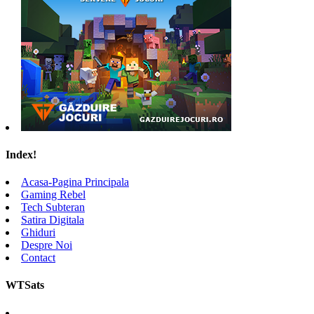
Index!
Acasa-Pagina Principala
Gaming Rebel
Tech Subteran
Satira Digitala
Ghiduri
Despre Noi
Contact
WTSats