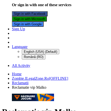
Or sign in with one of these services
Sign in with Facebook
Sign in with Microsoft
Sign in with Google
Sign Up
Language
English (USA) (Default)
Română (RO)
All Activity
Home
Zombie.ILegalZone.Ro[OFFLINE]
Reclamatii
Reclamatie vip Malko