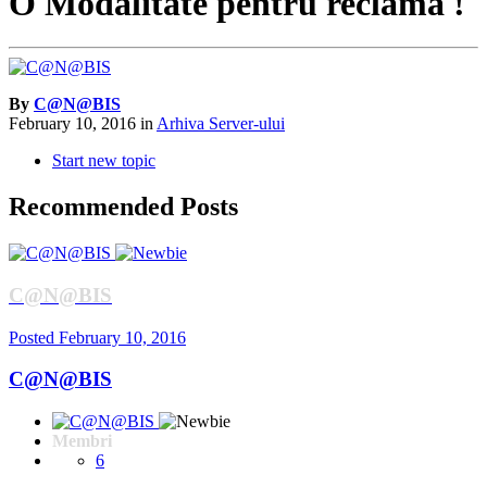
O Modalitate pentru reclama !
By
C@N@BIS
February 10, 2016
in
Arhiva Server-ului
Start new topic
Recommended Posts
C@N@BIS
Posted
February 10, 2016
C@N@BIS
Membri
6