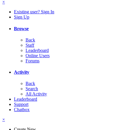
×
Existing user? Sign In
Sign Up
Browse
Back
Staff
Leaderboard
Online Users
Forums
Activity
Back
Search
All Activity
Leaderboard
Support
Chatbox
×
Create New...