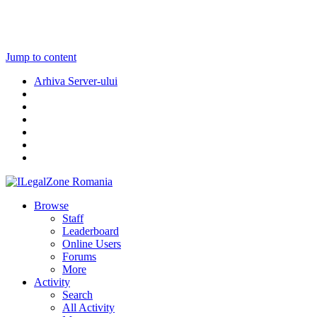
Jump to content
Arhiva Server-ului
Browse
Staff
Leaderboard
Online Users
Forums
More
Activity
Search
All Activity