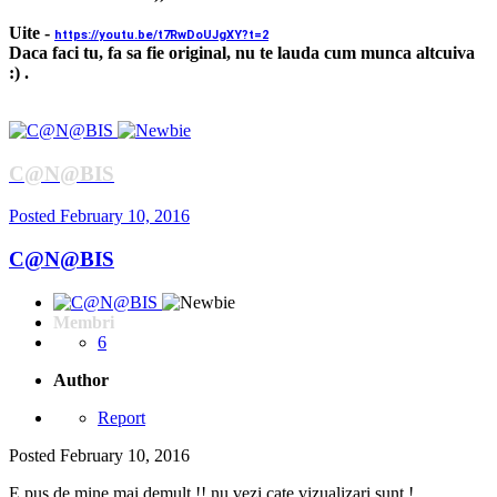
Uite -
https://youtu.be/t7RwDoUJgXY?t=2
Daca faci tu, fa sa fie original, nu te lauda cum munca altcuiva
:) .
C@N@BIS
Posted
February 10, 2016
C@N@BIS
Membri
6
Author
Report
Posted
February 10, 2016
E pus de mine mai demult !! nu vezi cate vizualizari sunt !