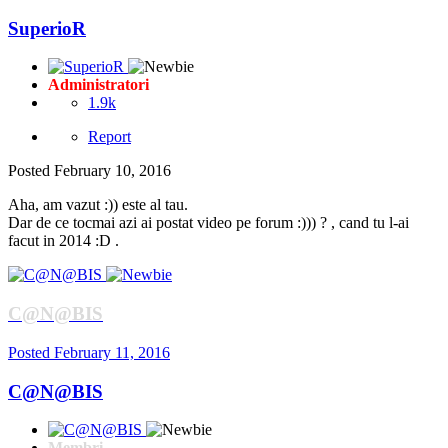
SuperioR
Administratori
1.9k
Report
Posted
February 10, 2016
Aha, am vazut :)) este al tau.
Dar de ce tocmai azi ai postat video pe forum :))) ? , cand tu l-ai
facut in 2014 :D .
C@N@BIS
Posted
February 11, 2016
C@N@BIS
Membri