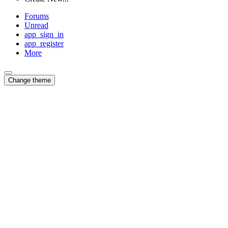
Forums
Unread
app_sign_in
app_register
More
Change theme